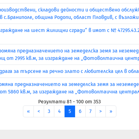
Производствени, складови дейности и обществено обслу
в с.Браниполе, община Родопи, област Пловдив, с възлож
граждане на шест жилищни сгради“ в имот с № 47295.43.2
ромяна предназначението на земеделска земя за неземеде
площ от 2995 кв.м, за изграждане на „Фотоволтаична цен
 драга за търсене на речно злато с любителска цел в обл
омяна предназначението на земеделска земя за неземедел
щ от 5860 кв.м, за изграждане на „Фотоволтаична центра
Резултати 81 - 100 от 353
първа
пред
след
последена
«
<
3
4
5
6
7
>
»