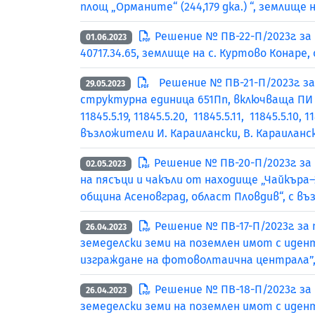
площ „Орманите“ (244,179 дка.) “, землище
Решение № ПВ-22-П/2023г. за
01.06.2023
40717.34.65, землище на с. Куртово Конар
Решение № ПВ-21-П/2023г. за
29.05.2023
структурна единица 651Пп, включваща ПИ с № 118
11845.5.19, 11845.5.20, 11845.5.11, 11845.5.10, 
възложители И. Караилански, В. Караиланс
Решение № ПВ-20-П/2023г. за 
02.05.2023
на пясъци и чакъли от находище „Чайкъра–2”
община Асеновград, област Пловдив“, с в
Решение № ПВ-17-П/2023г. за
26.04.2023
земеделски земи на поземлен имот с иденти
изграждане на фотоволтаична централа”,
Решение № ПВ-18-П/2023г. за
26.04.2023
земеделски земи на поземлен имот с иденти