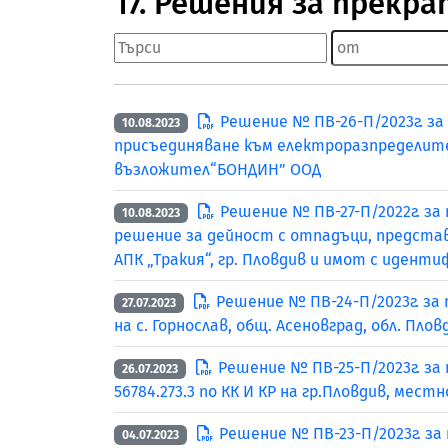
17. Решения за прекра
Решение № ПВ-26-П/2023г. з
10.08.2023
присъединяване към електроразпределителн
възложител“БОНДИН” ООД
Решение № ПВ-27-П/2022г. за
10.08.2023
решение за дейност с отпадъци, представл
АПК „Тракия“, гр. Пловдив и имот с идент
Решение № ПВ-24-П/2023г. за
27.07.2023
на с. Горнослав, общ. Асеновград, обл. Пл
Решение № ПВ-25-П/2023г. за
26.07.2023
56784.273.3 по КК И КР на гр.Пловдив, ме
Решение № ПВ-23-П/2023г. за
04.07.2023