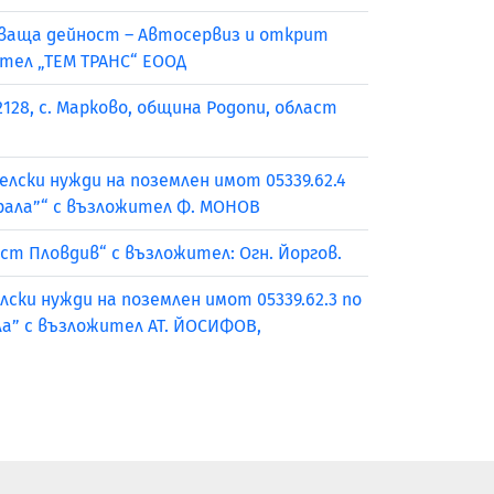
жваща дейност – Автосервиз и открит
ител „ТЕМ ТРАНС“ ЕООД
128, с. Марково, община Родопи, област
лски нужди на поземлен имот 05339.62.4
трала”“ с възложител Ф. МОНОВ
аст Пловдив“ с възложител: Огн. Йоргов.
ски нужди на поземлен имот 05339.62.3 по
ла” с възложител АТ. ЙОСИФОВ,