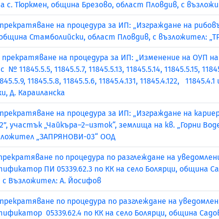
 на с. Тюркмен, община Брезово, област Пловдив, с възложи
 прекратяване на процедура за ИП: „Изграждане на рибо
е, община Стамболийски, област Пловдив, с възложител: „
 прекратяване на процедура за ИП: „Изменение на ОУП н
45.5.5, 11845.5.7, 11845.5.13, 11845.5.14, 11845.5.15, 11845.5.
11845.5.9, 11845.5.8, 11845.5.6, 11845.4.131, 11845.4.122, 11845.4
ки, Д. Караиланска
прекратяване на процедура за ИП: „Изграждане на кариера
, участък „Чайкъра–2–изток“, землища на кв. „Горни Воден
ъзложител „ЗАПРЯНОВИ-03“ ООД
 прекратяване по процедура по разглеждане на уведомлен
фикатор ПИ 05339.62.3 по КК на село Болярци, община Сад
 с Възложител: А. Йосифов
 прекратяване по процедура по разглеждане на уведомле
фикатор 05339.62.4 по КК на село Болярци, община Садово