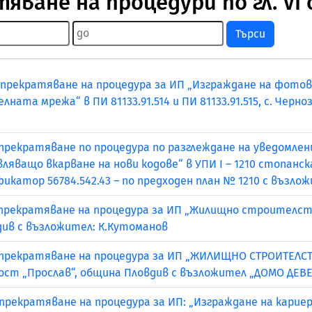
тяване на процедури по гл. VI
Търси
а прекратяване на процедура за ИП „Изграждане на фото
ата мрежа“ в ПИ 81133.91.514 и ПИ 81133.91.515, с. Черн
 прекратяване по процедура по разглеждане на уведомле
яващо вкарване на нови кодове“ в УПИ I – 1210 стопанска
ификатор 56784.542.43 – по предходен план № 1210 с въ
 прекратяване на процедура за ИП „Жилищно строителство
овдив с възложител: К.Кутоманов
 прекратяване на процедура за ИП „ЖИЛИЩНО СТРОИТЕЛСТ
стност „Прослав“, община Пловдив с възложител „ДОМО Д
 прекратяване на процедура за ИП: „Изграждане на кариер