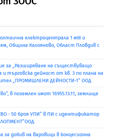
 от ЗООС
волтаична електроцентрала 1 мW и
озем, Община Калояново, Област Пловдив с
ние за „Разширяване на съществуващо
 и търговска дейност от кв. 3 по плана на
зложител „ПРОМИШЛЕНИ ДЕЙНОСТИ-1“ ООД
“, в поземлен имот 16955.13.11, землище
ВО - 50 броя УПИ“ в ПИ с идентификатор
ЕВЕЛОПМЕНТ“ООД
а за добив на варовици в концесионна