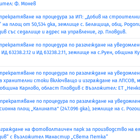
ител: Ф. Монев
 прекратяване на процедура за ИП: „Добив на строител
на площ от 50,534 дка, землище с. Белащица, общ. Родопи
ив със седалище и адрес на управление, гр. Пловдив.
 прекратяване по процедура по разглеждане на уведомлен
, ИД 63238.2.12 и ИД 63238.2.11, землище на с.Руен, община
 прекратяване по процедура по разглеждане на уведомлен
за хранителни стоки включващо и изграждане на ЛПСОВ, м
ре, община Карлово, област Пловдив с Възложител: ЕТ „Ненк
 прекратяване по процедура по разглеждане на уведомлен
ионна площ „Калината” (247.096 дка), землище на с. Рого
граждане на фотоволтаичен парк за производство на ел. е
вдив“ с възложител Манастир „Света Петка“