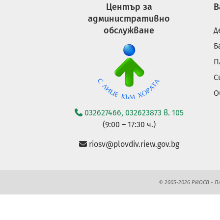
Център за
В
административно
обслужване
Д
Б
П
С
О
032627466, 032623873 в. 105
(9:00 – 17:30 ч.)
riosv@plovdiv.riew.gov.bg
© 2005-2026 РИОСВ - 