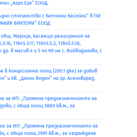
тел „Агро Ерг“ ЕООД.
въдно стопанство с бетонни басейни“ в ПИ
ТРАКИЯ ВИКТОРИ“ ЕООД
а общ. Марица, касаещо разширение на
16, 11845.5.17, 11845.5.3, 11845.5.18,
.1 и др. в масив 4 и 5 по КК на с. Войводиново, с
 в концесионна площ (200.1 дка) за добив
“ и кв. „Долни Воден“ на гр. Асеновград,
ие за ИП: „Промяна предназначението на
ово, с обща площ 5860 кв.м., за
ние за ИП: „Промяна предназначението на
, с обща площ 2995 кв.м., за изграждане