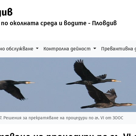
див
 по околната среда и водите - Пловдив
но обслужване
Контролна дейност
Превантивна 
17. Решения за прекратяване на процедури по гл. VI от ЗООС