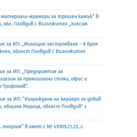
ни материали-мрамори за трошен камък“ в
, обл. Пловдив с възложител „Холсим
ие за ИП: „Жилищно застрояване – 8 броя
 Куклен, област Пловдив с Възложител
ие за ИП: „Предприятие за
агазин за промишлени стоки, офис и
о-Трифонов“.
ие за ИП: “Изграждане на кариери за добив
ш, община Марица, област Пловдив” с
нергия“ в имот с № 49309.21.23, с.