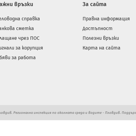
ажни връзки
За сайта
еловодна справка
Правна информация
анкова сметка
Достъпност
лащане чрез ПОС
Полезни връзки
игнали за корупция
Карта на сайта
бяви за работа
Пловдив. Регионална инспекция по околната среда и водите - Пловдив. Поддър