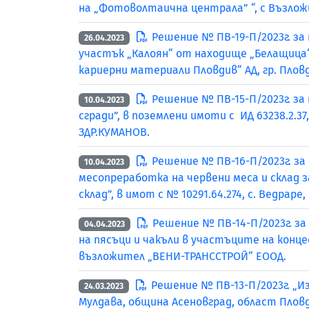
на „Фотоволтаична централа” “, с Възлож
Решение № ПВ-19-П/2023г. за
26.04.2023
участък „Калоян“ от находище „Белащица“ 
кариерни материали Пловдив“ АД, гр. Пловд
Решение № ПВ-15-П/2023г. за
10.04.2023
сгради”, в поземлени имоти с ИД 63238.2.37
ЗДР.КУМАНОВ.
Решение № ПВ-16-П/2023г. за
10.04.2023
месопреработка на червени меса и склад 
склад”, в имот с № 10291.64.274, с. Ведра
Решение № ПВ-14-П/2023г. за
04.04.2023
на пясъци и чакъли в участъците на концес
възложител „ВЕНИ-ТРАНССТРОЙ“ ЕООД.
Решение № ПВ-13-П/2023г. „Из
24.03.2023
Мулдава, община Асеновград, област Пло