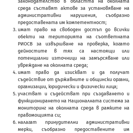
законодателство в областта на околната
среда съставят актове за установяване на
административни нарушения, съобразно
предоставената им компетентност;
имат право на свободен достъп до всички
обекти на територията на съответната
РИОСВ за извършване на проверка, когато
дейностите в тях са настоящи или
потенциални източници на замърсяване или
увреждане на околната среда;
имат право да изискват и да получат
съдействие от държавните и общински органи,
организации, юридически и физически лица;
участват и съдействат при създаването и
функционирането на Националната система за
мониторинг на околната среда в рамките на
правомощията си;
налагат принудителни административни
мерки, съобразно предоставените им