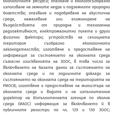
биологичните ресурси; опазване и екологосъобразно
използване на земните недра и подземните природни
богатства; опазване и подобряване на акустична
среда, намаляване или елиминиране на
въздействията от природна и техногенна
радиоактивност, електромагнитни полета и други
физични фактори; устройство на селищната
територия съобразно екологичното
законодателство; изготвяне и предоставяне на
информация за състоянието на околната среда
съгласно изискванията на ЗООС, в това число за
включването на базата данни за състоянието на
околната среда и по годишните доклади за
състоянието на околната среда на територията на
РИОСВ; изготвяне и предоставяне на министъра на
околната среда и водите и на изпълнителния
директор на Изпълнителната агенция по околна
среда (ИАОС) информация за включването й в
публичните регистри по чл. 129 и 130 ЗООС;