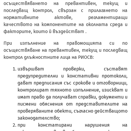
осъществяването на превантивен, текущ и
последващ контрол, свързан с прилагането на
нормативните актове, регламентиращи
качеството на компонентите на околната среда и
факторите, които й въздействат .
При изпълнение на правомощията си по
осъществяване на превантивен, текущ и последващ
контрол длъжностните лица на РИОСВ:
извършват проверки, съставят
предупредителни и констативни протоколи,
дават предписания със срокове и отговорници,
контролират тяхното изпълнение, изискват и
имат право да получават справки, документи и
писмени обяснения от представителите на
проверяваните обекти, съгласно действащото
законодателство;
при констатирани нарушения на