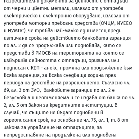
Разрешителни документи за дейности с отпадъци
от черни и цветни метали, излязло от употреба
електрическо и електронно оборудване, излезли от
употреба моторни превозни средства (ОЧЦМ, ИУЕЕО
и ИУМПС), че трябва най-малко един месец преди
изтичане срока на действието банковата гаранция
по ал. 2 да се продължава или подновява, като се
представи в РИОСВ на територията на която се
извършва дейността с отпадъци, оригинал или
подписан с КЕП - анекс, промяна или продължение към
всяка гаранция, за всяка следваща година през
периода на действие на разрешението. Съгласно чл.
69, ал. 3 от ЗУО, банковите гаранции по ал. 2 е
безусловна и неотменяема и се издава от банка по чл.
2, ал. 5 от Закон за кредитните институции. В
случай, че същите не бъдат подновени в
гореописания срок, на основание чл. 75, ал. 1, т. 8 от
Закона за управление на отпадъците, за
непредоставяне на продължена или подновена