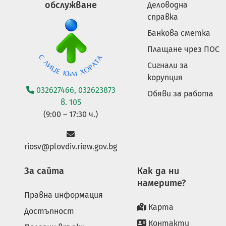
обслужване
Деловодна
справка
Банкова сметка
Плащане чрез ПОС
Сигнали за
корупция
032627466, 032623873
Обяви за работа
в. 105
(9:00 – 17:30 ч.)
riosv@plovdiv.riew.gov.bg
За сайта
Как да ни
намерите?
Правна информация
Карта
Достъпност
Контакти