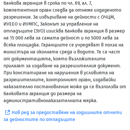
банкова гаранция в срока по чл. 69, ал. 7,
компетентния орган следва да отнеме издаденото
разрешение. За извършване на дейности с ОЧЦМ,
ИУЕЕО и ИУМПС, Законът за управление на
отпадъците (ЗУО) изисква банкова гаранция в размер
на 15 000 лева за самата дейност и по 5000 лева за
всяка площадка. Гаранциите се учредяват в полза на
министъра на околната среда и водите. Те са част
от документацията, която възложителите
прилагат за издаване на разрешителния документ.
При констатиране на нарушения в условията на
разрешителните, контролният орган, издавайки
наказателно постановление може да се възползва от
банковата гаранция до размера на
административнонаказателната мярка.
Нов ред за предоставяне на годишните отчети
за дейностите по отпадъците