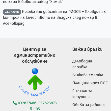
пожара в бившия завод "Химик"
Незабавни действия на РИОСВ – Пловдив за
23.07.2026
контрол на качеството на въздуха след пожар в
Асеновград
Център за
Важни връзки
административно
обслужване
Деловодна
справка
Банкова сметка
Плащане чрез ПОС
Сигнали за
корупция
032627466, 032623873
Обяви за работа
в. 105