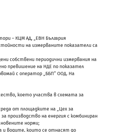
ри – КЦМ АД, „ЕВН България
и стойности на измерваните показатели са
едени собствени периодични измервания на
ено превишение на НДЕ по показател
рвомай с оператор „ББП“ ООД. На
ество, което участва в схемата за
реда от площадките на „Цех за
 за производство на енергия с комбиниран
ановените норми;
да и водите, които се отнасят до