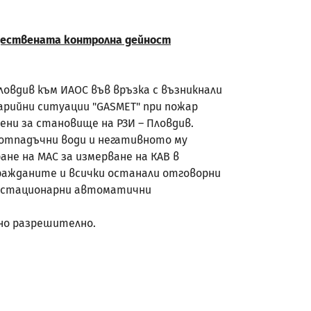
ъществената контролна дейност
овдив към ИАОС във връзка с възникнали
арийни ситуации "GASMET" при пожар
ни за становище на РЗИ – Пловдив.
отпадъчни води и негативното му
не на МАС за измерване на КАВ в
ражданите и всички останали отговорни
т стационарни автоматични
но разрешително.