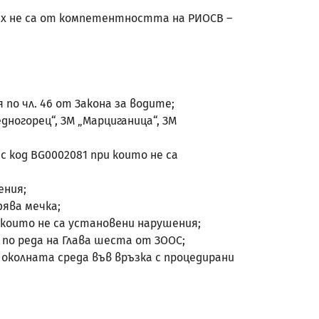
ях не са от компетентността на РИОСВ –
о чл. 46 от Закона за водите;
огорец“, ЗМ „Марциганица“, ЗМ
 код BG0002081 при които не са
ения;
ява мечка;
които не са установени нарушения;
по реда на Глава шеста от ЗООС;
колната среда във връзка с процедирани