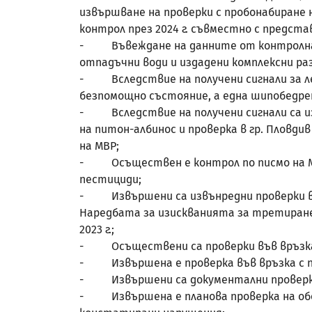
извършване на проверки с пробонабиране
контрол през 2024 г. съвместно с предст
- Въвеждане на данните от контролната 
отпадъчни води и издадени комплексни р
- Вследствие на получени сигнали за леч
безпомощно състояние, а една шипобедрен
- Вследствие на получени сигнали са изв
на питон-албинос и проверка в гр. Пловд
на МВР;
- Осъществен е контрол по писмо на МОС
пестициди;
- Извършени са извънредни проверки във 
Наредбата за изискванията за третиране 
2023 г.;
- Осъществени са проверки във връзка 
- Извършена е проверка във връзка с про
- Извършени са документални проверки н
- Извършена е планова проверка на обект