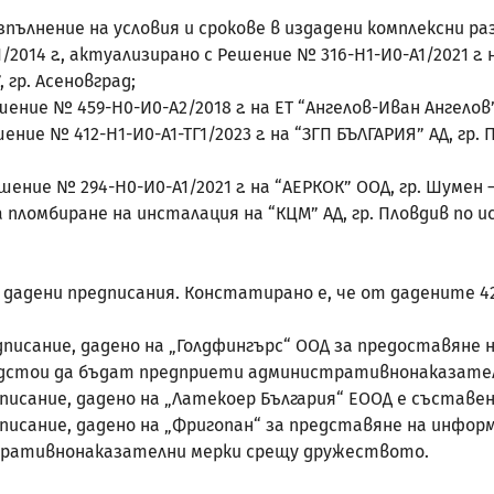
ълнение на условия и срокове в издадени комплексни р
014 г., актуализирано с Решение № 316-Н1-И0-А1/2021 г. н
 гр. Асеновград;
ение № 459-Н0-И0-А2/2018 г. на ЕТ “Ангелов-Иван Ангелов”
ение № 412-Н1-И0-А1-ТГ1/2023 г. на “ЗГП БЪЛГАРИЯ” АД, гр
шение № 294-Н0-И0-А1/2021 г. на “АЕРКОК” ООД, гр. Шумен 
омбиране на инсталация на “КЦМ” АД, гр. Пловдив по ис
а дадени предписания. Констатирано е, че от дадените 4
сание, дадено на „Голдфингърс“ ООД за предоставяне н
редстои да бъдат предприети административнонаказате
сание, дадено на „Латекоер България“ EООД е съставен
сание, дадено на „Фригопан“ за представяне на информ
тративнонаказателни мерки срещу дружеството.