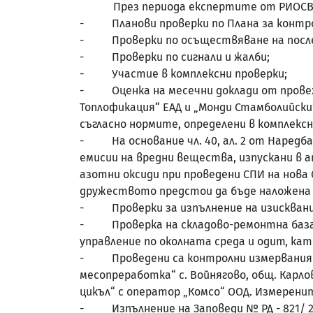
През периода експертите от РИОСВ – П
- Планови проверки по Плана за контрол
- Проверки по осъществяване на послед
- Проверки по сигнали и жалби;
- Участие в комплексни проверки;
- Оценка на месечни доклади от провежд
Топлофикация“ ЕАД и „Монди Стамболийски
съгласно нормите, определени в комплек
- На основание чл. 40, ал. 2 от Наредба 
емисии на вредни вещества, изпускани в 
азотни оксиди при проведени СПИ на нова 
дружеството предстои да бъде наложена 
- Проверки за изпълнение на изисквания
- Проверка на складово-ремонтна база в
управление по околната среда и одит, ка
- Проведени са контролни измервания на
месопреработка“ с. Войнягово, общ. Карло
цикъл“ с оператор „Комсо“ ООД. Измерен
- Изпълнение на Заповеди № РД - 821/ 201