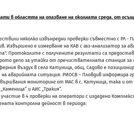
тати в областта на опазване на околната среда, от ос
вили няколко извънредни проверки съвместно с РЛ - Пл
. Извършено е измерване на КАВ с газ-анализатор за ав
а". Протоколите с получените резултати са предоставе
рото депо за утайки от пречиствателната станция за 
рния въздух в село Катуница, общ. Садово е позиционира
 на аварийната ситуация. РИОСВ – Пловдив информира г
вършвания мониторинг от МАС в с. Катуница, така и о
„Каменица“ и АИС „Тракия“.
частие в 4 проверки на оператори с издадено Комплекс
ата контролна дейност в периода: