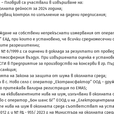
ловдив са участвали в извършване на:
ната дейност за 2024 година;
ващ контрол по изпълнение на дадени предписания;
ане на собствени непрекъснати измервания от операто
“ ЕАД, при които е установено, че всички средномесечн
сните разрешителни;
№ 6/1999 г. са оценени 8 доклада за резултати от пров
атмосферния въздух. При извършената оценка е установ
СГИ в Предприятие за производство на консерви в гр. Пъ
санкция;
та на Закона за защита от шума в околната среда;
 с. Ново село с оператор „Екотрансфактор“ ООД – друж
то притежава валидна регистрация по EMAS;
 еквивалентните нива на шум, излъчвани в околната с
во с оператор „Бон шанс БГ“ ЕООД и на „Електроцентрала
ите нива на шум в околната среда съответстват на уст
2 г. и № РД - 955/ 2023 г. на Министъра на околната сре