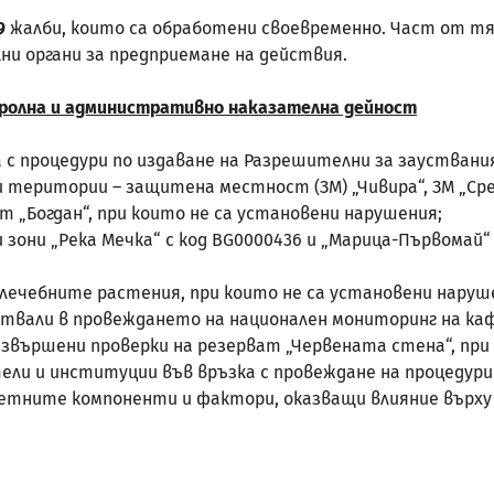
9
жалби, които са обработени своевременно. Част от т
ни органи за предприемане на действия.
тролна и административно наказателна дейност
роцедури по издаване на Разрешителни за зауствания п
ритории – защитена местност (ЗМ) „Чивира“, ЗМ „Средн
 „Богдан“, при които не са установени нарушения;
и „Река Мечка“ с код BG0000436 и „Марица-Първомай“ с
ечебните растения, при които не са установени наруш
вали в провеждането на национален мониторинг на каф
ършени проверки на резерват „Червената стена“, при 
и и институции във връзка с провеждане на процедури 
тните компоненти и фактори, оказващи влияние върху о