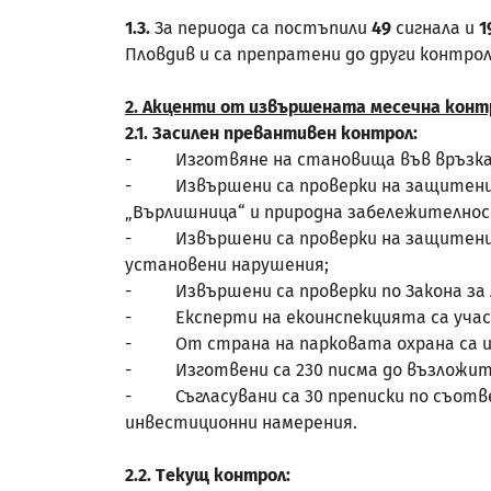
1.3.
За периода са постъпили
49
сигнала и
1
Пловдив и са препратени до други контрол
2. Акценти от извършената месечна кон
2.1. Засилен превантивен контрол:
- Изготвяне на становища във връзка с п
- Извършени са проверки на защитени те
„Върлишница“ и природна забележителност
- Извършени са проверки на защитени зон
установени нарушения;
- Извършени са проверки по Закона за л
- Експерти на екоинспекцията са участ
- От страна на парковата охрана са изв
- Изготвени са 230 писма до възложител
- Съгласувани са 30 преписки по съотве
инвестиционни намерения.
2.2. Tекущ контрол: