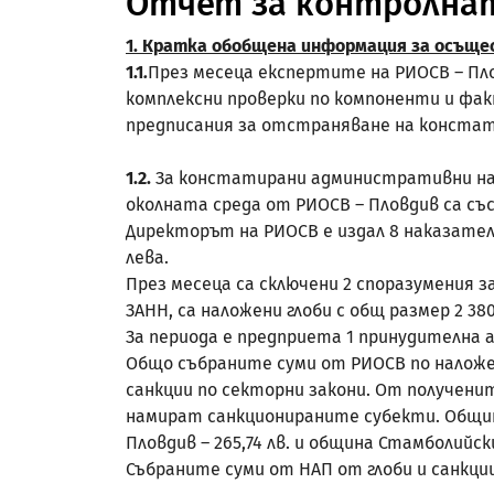
Отчет за контролнат
1. Кратка обобщена информация за осъще
1.1
.
През месеца експертите на РИОСВ – Пл
комплексни проверки по компоненти и фа
предписания за отстраняване на конста
1.2.
За констатирани административни нару
околната среда от РИОСВ – Пловдив са съ
Директорът на РИОСВ е издал 8 наказател
лева.
През месеца са сключени 2 споразумения 
ЗАНН, са наложени глоби с общ размер 2 380
За периода е предприета 1 принудителна
Общо събраните суми от РИОСВ по наложени г
санкции по секторни закони. От получени
намират санкционираните субекти. Общинит
Пловдив – 265,74 лв. и община Стамболийски
Събраните суми от НАП от глоби и санкции 