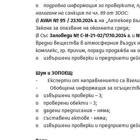
o
подробна информация за проверките, п
налагане на санкция по чл. 69 от ЗООС:
Ø
АУАН № 95 / 23.10.2024 г.
на „Латекоер Бъл
Закона за опазване на околната среда;
Ø Със
Заповеди № С-И-21-02/17.10.2024 г.
и
вредни вещества в атмосферния въздух н
комплекс, гр. Кричим, поради продажба на 
o извършени проверки и предприети дейст
Шум и ЗОПОЕЩ:
- Експерти от направлението са взели у
- Обобщена информация за осъществен
o извършени проверки – 3;
o проверени обекти – 3;
o дадени предписания – няма;
o съставени актове - няма;
o извършени проверки и предприети дейст