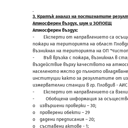
3. Кратък анализ на постигнатите резул
Атмосферен въздух, шум и ЗОПОЕЩ
Атмосферен въздух:
- Експерти от направлението са осъщест
пожари на територията на област Пловдив
възникнал на територията на ОП "Чистот
- Във връзка с пожара, възникнал в ста
въздействие върху качеството на атмосфе
населеното място до пълното овладяване
институции както за резултатите от из
измервателни станции в гр. Пловдив - АИС 
- Експерти от направлението са взели у
- Обобщена информация за осъществен
o извършени проверки – 30;
o проверени обекти – 29
o дадени предписания – 20;
o съставени актове - 1;