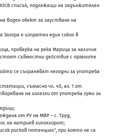
МОСВ списък, подлежащи на задължителен
а воден обект за заустване на
 Загора е изпратен един сокол в
ца, проверка на река Марица за наличие
редстоят съвместни действия с органите
ойто се съхраняват негодни за употреба
тации, съгласно чл. 40, ал. 1 от
воряване на излезли от употреба гуми за
адъци;
дана от РУ на МВР – с. Труд;
ос на натриев хипохлорит;
ок рисков потенциал”, при която не са