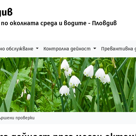
див
 по околната среда и водите - Пловдив
но обслужване
Контролна дейност
Превантивна 
ършени проверки