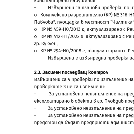
констатирани нарушения;
- Извършени са планови проверки по изп
o Комплексно разрешително (КР) № 316-Н1/2
Павлова”, площадка в местност “Чалтика”,
o КР № 459-Н0/2013 г., актуализирано с Реш
o КР № 412-Н1/2022 г., актуализирано с Реш
гр. Куклен;
o КР № 294-Н0/2008 г., актуализирано с Ре
- Извършена е извънредна проверка за пл
2.3. Засилен последващ контрол
Извършени са 9 проверки по изпълнение н
проверките 3 не са изпълнени:
- За установено неизпълнение на предпи
експлоатирано в обекти в гр. Пловдив п
- За установено неизпълнение на предпи
- За установено неизпълнение на предпи
предстои да бъдат предприети админис