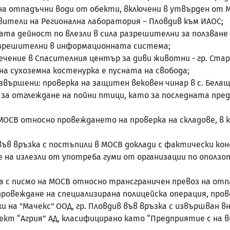
 на отпадъчни води от обекти, включени в утвърден от 
авители на Регионална лаборатория – Пловдив към ИАОС;
дейност по влезли в сила разрешителни за ползване н
азрешителни в информационната система;
ение в Спасителния център за диви животни - гр. Стара
а сухоземна костенурка е пусната на свобода;
ършени: проверка на защитен вековен чинар в с. Белащи
ив за отглеждане на пойни птици, като за последната п
В относно провеждането на проверка на складове, в к
връзка с постъпили в МОСВ доклади с фактически конста
на излезли от употреба гуми от организации по оползот
с писмо на МОСВ относно трансграничен превоз на отп
веждане на специализирана полицейска операция, провеж
а "Мачекс" ООД, гр. Пловдив във връзка с извършван вн
 “Агрия” АД, класифицирано като “Предприятие с на вис