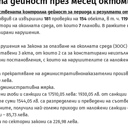
а дейност през месец октом
ствената контролна дейност за периода и резултати о
овдив са извършили
181
проверки на
154
обекта, в т. ч.
119
ктори на околната средa, от които
7
планови. В рамките 
тирани нарушения.
шения на Закона за опазване на околната среда (ЗООС) 
ставени 3 акта, от които 2 са за констатирани неизпълн
ни постановления, с които на нарушителите са наложени 
за прекратяване на административнонаказателни произво
 лева.
 административна мярка.
лоби и санкции са 17510,05 лева: 1930,05 лв. от санкции п
те суми 1544,05 лв. са разпределени и преведени на съо
е, получили най-големи приходи от наложени санкции са
 – 85,73 лева.
по секторни закони са 226,98 лeва.