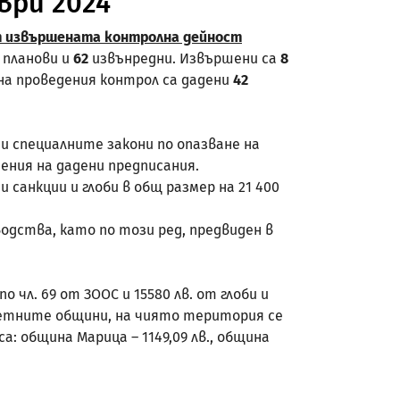
ври 2024
т извършената контролна дейност
планови и
62
извънредни. Извършени са
8
на проведения контрол са дадени
42
и специалните закони по опазване на
ения на дадени предписания.
санкции и глоби в общ размер на 21 400
дства, като по този ред, предвиден в
о чл. 69 от ЗООС и 15580 лв. от глоби и
тветните общини, на чиято територия се
: община Марица – 1149,09 лв., община