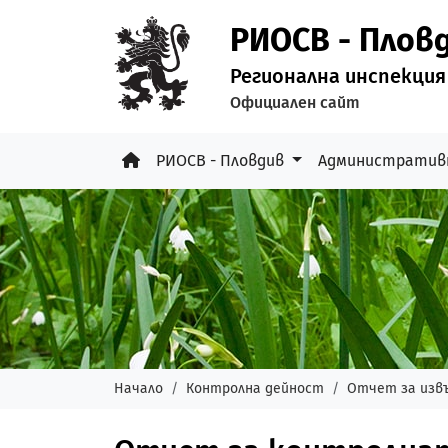
РИОСВ - Плов
Регионална инспекция
Официален сайт
РИОСВ - Пловдив
Административ
Начало
Контролна дейност
Отчет за изв