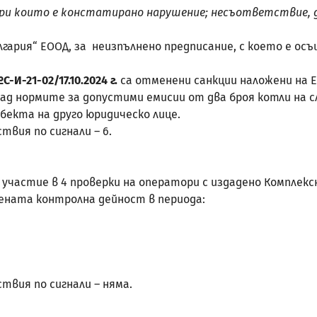
ри които е констатирано нарушение; несъответствие, до
гария“ EООД, за неизпълнено предписание, с което е осъ
№
С-И-21-02/17.10.2024 г.
са отменени санкции наложени на ЕТ
ад нормите за допустими емисии от два броя котли на с
обекта на друго юридическо лице.
вия по сигнали – 6.
частие в 4 проверки на оператори с издадено Комплекс
ата контролна дейност в периода:
вия по сигнали – няма.