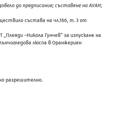
вело до предписание; съставяне на АУАН;
ществило състава на чл.166, т. 3 от
 „Плеяди –Никола Гунчев“ за изпускане на
лънчогледова люспа в Оранжериен
но разрешително.